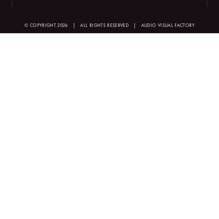
© COPYRIGHT 2026
|
ALL RIGHTS RESERVED
|
AUDIO VISUAL FACTORY