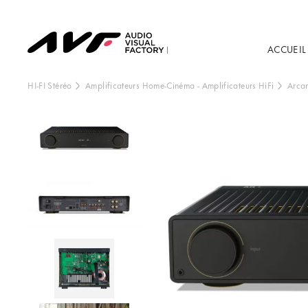
ACCUEIL
HI-FI Stéréo
Amplificateurs Home-Cinéma
-
Amplificateurs HiFi
Arca