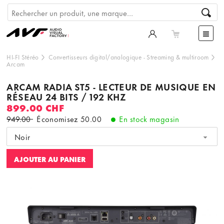
HI-FI Stéréo
Convertisseurs digital/analogique
-
Streaming & multiroom
Arcam
ARCAM RADIA ST5 - LECTEUR DE MUSIQUE EN
RÉSEAU 24 BITS / 192 KHZ
899.00 CHF
949.00
Économisez
50.00
En stock magasin
Noir
AJOUTER AU PANIER
Ce contenu est hébergé par un tiers. En affichant le