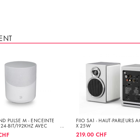
ENT
D PULSE M - ENCEINTE
FIIO SA1 - HAUT-PARLEURS A
 24-BIT/192KHZ AVEC
X 25W
ATEUR 80 W
219.00 CHF
CHF