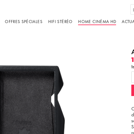
OFFRES SPÉCIALES
HIFI STÉRÉO
HOME CINÉMA HD
ACTUA
1
C
d
s
S
r