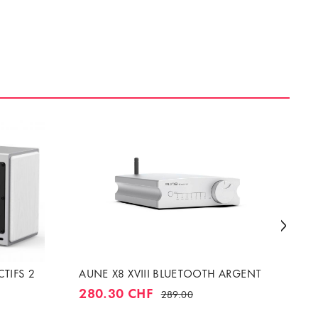
CTIFS 2
AUNE X8 XVIII BLUETOOTH ARGENT
KE
FI
280.30 CHF
289.00
89