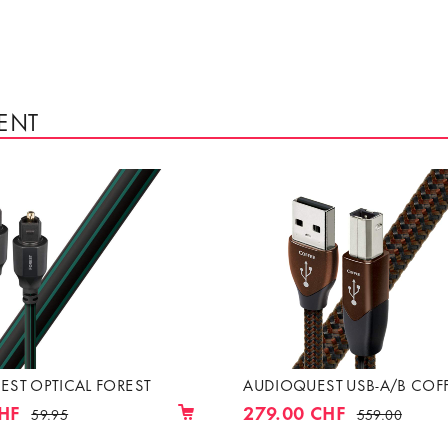
ENT
ST OPTICAL FOREST
AUDIOQUEST USB-A/B COF
HF
279.00 CHF
59.95
559.00