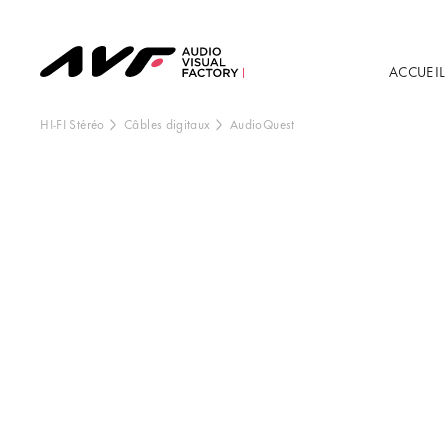
ACCUEIL
HI-FI Stéréo
Câbles digitaux
AudioQuest