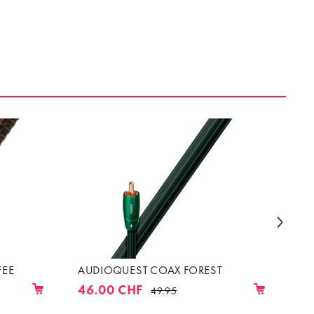
FEE
AUDIOQUEST COAX FOREST
AU
46.00 CHF
27
49.95