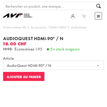
Home cinéma HD
Accessoires
-
Câbles HDMI
AudioQuest
AUDIOQUEST HDMI-90° / N
18.00 CHF
19.95
Économisez
1.95
En stock magasin
Article
AudioQuest HDMI-90° / N
AJOUTER AU PANIER