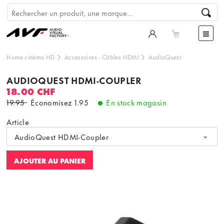
Home cinéma HD
Accessoires
-
Câbles HDMI
AudioQuest
AUDIOQUEST HDMI-COUPLER
18.00 CHF
19.95
Économisez
1.95
En stock magasin
Article
AudioQuest HDMI-Coupler
AJOUTER AU PANIER