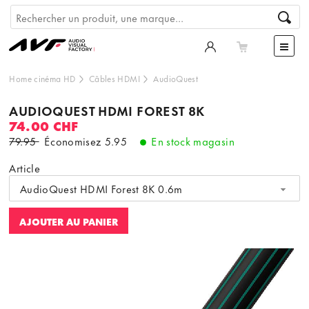
Home cinéma HD
Câbles HDMI
AudioQuest
AUDIOQUEST HDMI FOREST 8K
74.00 CHF
79.95
Économisez
5.95
En stock magasin
Article
AudioQuest HDMI Forest 8K 0.6m
AJOUTER AU PANIER