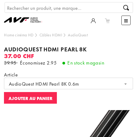
Home cinéma HD
Câbles HDMI
AudioQuest
AUDIOQUEST HDMI PEARL 8K
37.00 CHF
39.95
Économisez
2.95
En stock magasin
Article
AudioQuest HDMI Pearl 8K 0.6m
AJOUTER AU PANIER