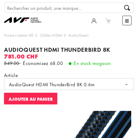
Home cinéma HD
Câbles HDMI
AudioQuest
AUDIOQUEST HDMI THUNDERBIRD 8K
781.00 CHF
849.00
Économisez
68.00
En stock magasin
Article
AudioQuest HDMI ThunderBird 8K 0.6m
AJOUTER AU PANIER