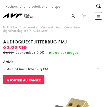
HI-FI Stéréo
Accessoires
-
Câbles digitaux
-
Convertisseurs
digital/analogique
AudioQuest
AUDIOQUEST JITTERBUG FMJ
63.00 CHF
69.00
Économisez
6.00
En stock magasin
Article
AudioQuest JitterBug FMJ
AJOUTER AU PANIER