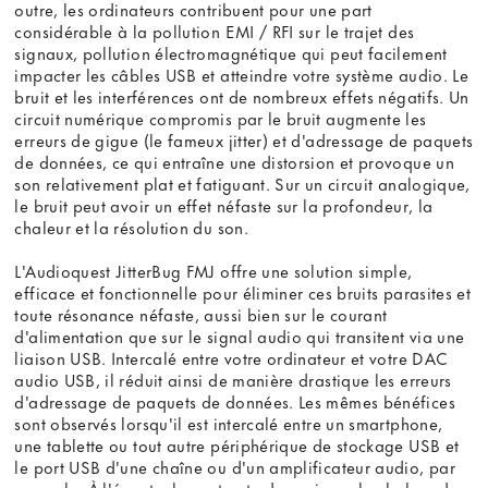
outre, les ordinateurs contribuent pour une part
considérable à la pollution EMI / RFI sur le trajet des
signaux, pollution électromagnétique qui peut facilement
impacter les câbles USB et atteindre votre système audio. Le
bruit et les interférences ont de nombreux effets négatifs. Un
circuit numérique compromis par le bruit augmente les
erreurs de gigue (le fameux jitter) et d'adressage de paquets
de données, ce qui entraîne une distorsion et provoque un
son relativement plat et fatiguant. Sur un circuit analogique,
le bruit peut avoir un effet néfaste sur la profondeur, la
chaleur et la résolution du son.
L'Audioquest JitterBug FMJ offre une solution simple,
efficace et fonctionnelle pour éliminer ces bruits parasites et
toute résonance néfaste, aussi bien sur le courant
d'alimentation que sur le signal audio qui transitent via une
liaison USB. Intercalé entre votre ordinateur et votre DAC
audio USB, il réduit ainsi de manière drastique les erreurs
d'adressage de paquets de données. Les mêmes bénéfices
sont observés lorsqu'il est intercalé entre un smartphone,
une tablette ou tout autre périphérique de stockage USB et
le port USB d'une chaîne ou d'un amplificateur audio, par
exemple. À l'écoute, le contraste dynamique, la chaleur de