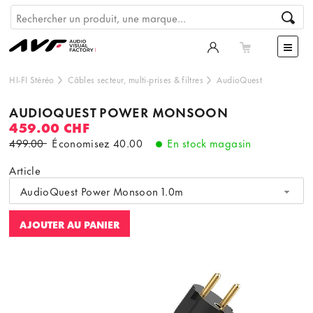
HI-FI Stéréo
Câbles secteur, multi-prises & filtres
AudioQuest
AUDIOQUEST POWER MONSOON
459.00 CHF
499.00
Économisez
40.00
En stock magasin
Article
AudioQuest Power Monsoon 1.0m
AJOUTER AU PANIER