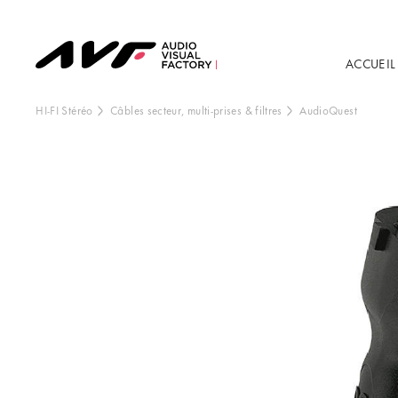
ACCUEIL
HI-FI Stéréo
Câbles secteur, multi-prises & filtres
AudioQuest