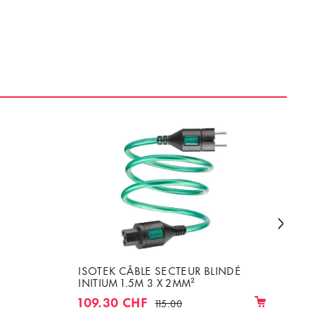
ISOTEK CÂBLE SECTEUR BLINDÉ
IS
INITIUM 1.5M 3 X 2MM²
RÉ
CÂ
109.30 CHF
1'
115.00