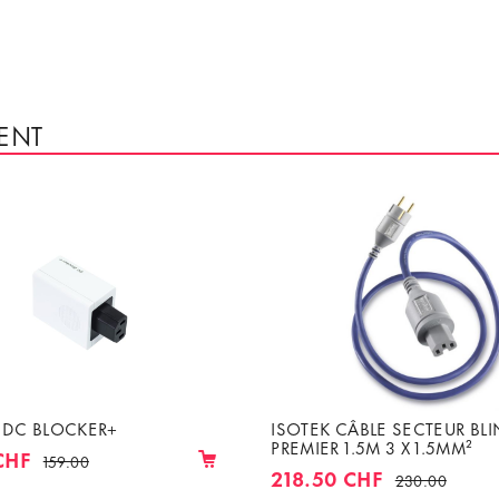
ENT
O DC BLOCKER+
ISOTEK CÂBLE SECTEUR BL
PREMIER 1.5M 3 X 1.5MM²
CHF
159.00
218.50 CHF
230.00