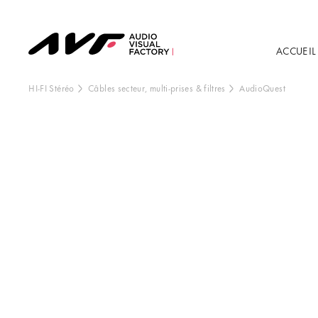
ACCUEIL
HI-FI Stéréo
Câbles secteur, multi-prises & filtres
AudioQuest