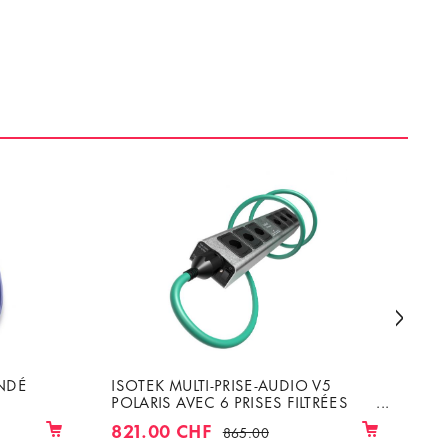
INDÉ
ISOTEK MULTI-PRISE-AUDIO V5
NA
POLARIS AVEC 6 PRISES FILTRÉES
4
INDIVIDUELLEMENT INCLUT UN
74
821.00 CHF
865.00
CÂBLE INITIUM DE 1M50 PRISES