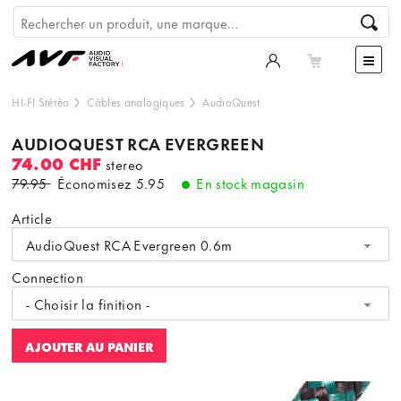
HI-FI Stéréo
Câbles analogiques
AudioQuest
AUDIOQUEST RCA EVERGREEN
74.00 CHF
stereo
79.95
Économisez
5.95
En stock magasin
Article
AudioQuest RCA Evergreen 0.6m
Connection
- Choisir la finition -
AJOUTER AU PANIER