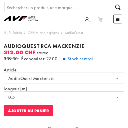
HI-FI Stéréo
Câbles analogiques
AudioQuest
AUDIOQUEST RCA MACKENZIE
312.00 CHF
stereo
339.00
Économisez
27.00
Stock central
Article
AudioQuest Mackenzie
longeur [m]
0.5
AJOUTER AU PANIER