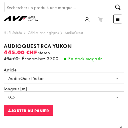
HI-FI Stéréo
Câbles analogiques
AudioQuest
AUDIOQUEST RCA YUKON
445.00 CHF
stereo
484.00
Économisez
39.00
En stock magasin
Article
AudioQuest Yukon
longeur [m]
0.5
AJOUTER AU PANIER