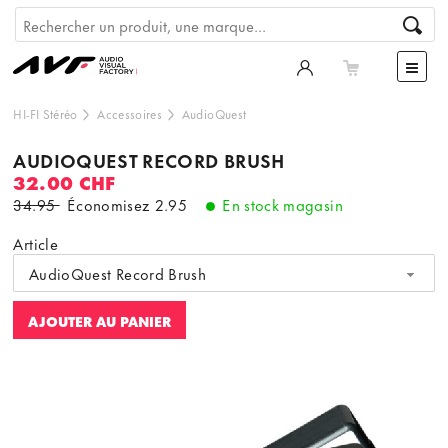
HI-FI Stéréo
Accessoires
AudioQuest
AUDIOQUEST RECORD BRUSH
32.00 CHF
34.95
Économisez
2.95
En stock magasin
Article
AudioQuest Record Brush
AJOUTER AU PANIER