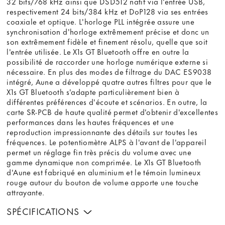
32 bits/768 kHz ainsi que DSD512 natif via l'entrée USB,
respectivement 24 bits/384 kHz et DoP128 via ses entrées
coaxiale et optique. L'horloge PLL intégrée assure une
synchronisation d'horloge extrêmement précise et donc un
son extrêmement fidèle et finement résolu, quelle que soit
l'entrée utilisée. Le X1s GT Bluetooth offre en outre la
possibilité de raccorder une horloge numérique externe si
nécessaire. En plus des modes de filtrage du DAC ES9038
intégré, Aune a développé quatre autres filtres pour que le
X1s GT Bluetooth s'adapte particulièrement bien à
différentes préférences d'écoute et scénarios. En outre, la
carte SR-PCB de haute qualité permet d'obtenir d'excellentes
performances dans les hautes fréquences et une
reproduction impressionnante des détails sur toutes les
fréquences. Le potentiomètre ALPS à l'avant de l'appareil
permet un réglage fin très précis du volume avec une
gamme dynamique non comprimée. Le X1s GT Bluetooth
d'Aune est fabriqué en aluminium et le témoin lumineux
rouge autour du bouton de volume apporte une touche
attrayante.
SPÉCIFICATIONS