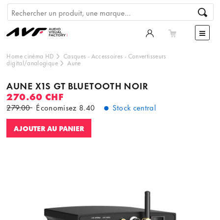
Home cinéma HD
Casques
-
Accessoires
-
Convertisseurs
digital/analogique
Aune
AUNE X1S GT BLUETOOTH NOIR
270.60 CHF
279.00
Économisez
8.40
Stock central
AJOUTER AU PANIER