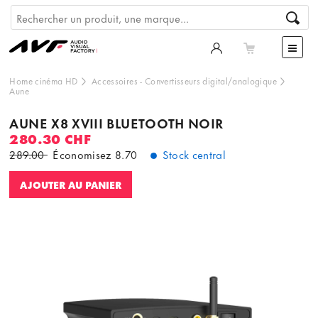
Home cinéma HD
Accessoires
-
Convertisseurs digital/analogique
Aune
AUNE X8 XVIII BLUETOOTH NOIR
280.30 CHF
289.00
Économisez
8.70
Stock central
AJOUTER AU PANIER