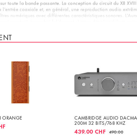
n sur toute la bande passante. La conception du circuit du X8 XV
l'entrée coaxiale et, en général, une reproduction audio extrêm
filtres numériques avec différentes caractéristiques sonores. L'
ement construit, reproduit fidèlement chaque détail et délivre un s
ENT
II ORANGE
CAMBRIDGE AUDIO DACMA
200M 32 BITS/768 KHZ
HF
439.00 CHF
490.00