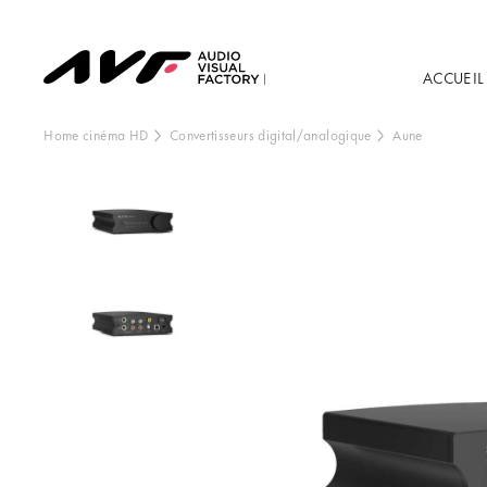
ACCUEIL
Home cinéma HD
Convertisseurs digital/analogique
Aune