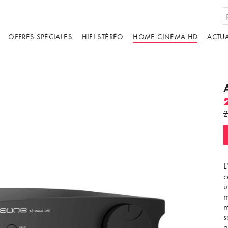
OFFRES SPÉCIALES
HIFI STÉRÉO
HOME CINÉMA HD
ACTUA
2
L
c
u
m
m
s
a