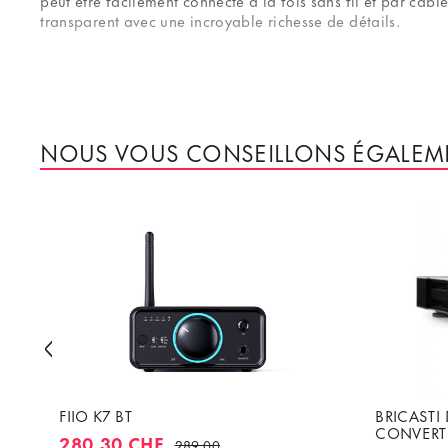
peut être facilement connecté à la fois sans fil et par câ
transparent avec une incroyable richesse de détails.
NOUS VOUS CONSEILLONS ÉGALEM
FIIO K7 BT
BRICASTI 
CONVERTI
280.30 CHF
289.00