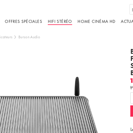
OFFRES SPÉCIALES
HIFI STÉRÉO
HOME CINÉMA HD
ACTUA
icateurs
Burson Audio
ébergé par un tiers. En affichant le contenu
1
us acceptez les
termes et conditions
de
youtube.com.
ir la vidéo
Ne plus demander
L