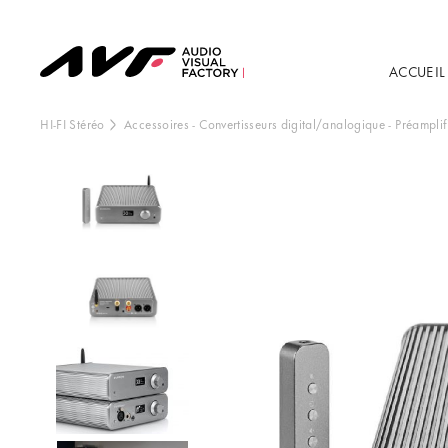
ACCUEIL
HI-FI Stéréo
Accessoires
-
Convertisseurs digital/analogique
-
Préamplif
Ce contenu est h
externe, vo
Vo