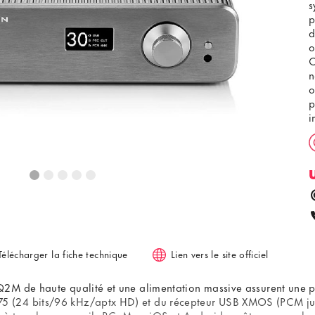
s
p
d
o
C
n
o
p
i
c
e
Télécharger la fiche technique
Lien vers le site officiel
2M de haute qualité et une alimentation massive assurent une p
5 (24 bits/96 kHz/aptx HD) et du récepteur USB XMOS (PCM j