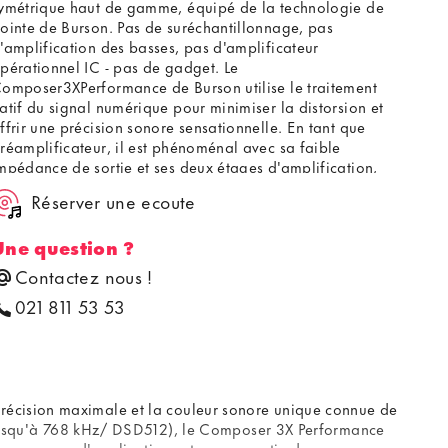
ymétrique haut de gamme, équipé de la technologie de
ointe de Burson. Pas de suréchantillonnage, pas
'amplification des basses, pas d'amplificateur
pérationnel IC - pas de gadget. Le
omposer3XPerformance de Burson utilise le traitement
atif du signal numérique pour minimiser la distorsion et
ffrir une précision sonore sensationnelle. En tant que
réamplificateur, il est phénoménal avec sa faible
mpédance de sortie et ses deux étages d'amplification,
e qui le rend parfait pour tous les amplificateurs et les
Réserver une ecoute
nceintes actives.
Une question ?
Contactez nous !
021 811 53 53
récision maximale et la couleur sonore unique connue de
usqu'à 768 kHz/ DSD512), le Composer 3X Performance