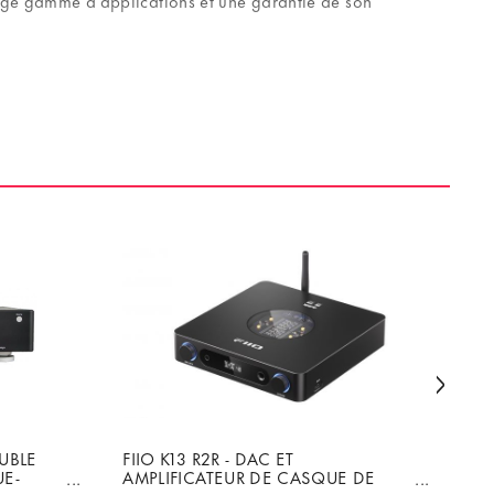
large gamme d'applications et une garantie de son
OUBLE
FIIO K13 R2R - DAC ET
EV
E-
AMPLIFICATEUR DE CASQUE DE
AM