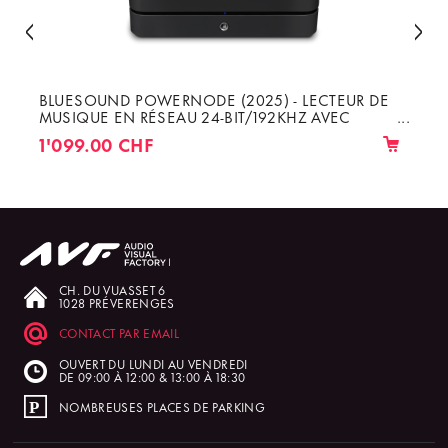
BLUESOUND POWERNODE (2025) - LECTEUR DE
MUSIQUE EN RÉSEAU 24-BIT/192KHZ AVEC
AMPLI DE 3×80W OU 2×100W RMS 8Ω
1'099.00 CHF
CH. DU VUASSET 6
1028 PRÉVERENGES
CONTACT PAR EMAIL
OUVERT DU LUNDI AU VENDREDI
DE 09:00 À 12:00 & 13:00 À 18:30
NOMBREUSES PLACES DE PARKING