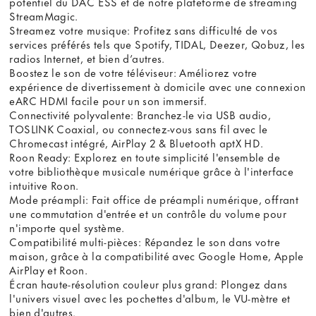
potentiel du DAC ESS et de notre plateforme de streaming
StreamMagic.
Streamez votre musique: Profitez sans difficulté de vos
services préférés tels que Spotify, TIDAL, Deezer, Qobuz, les
radios Internet, et bien d’autres.
Boostez le son de votre téléviseur: Améliorez votre
expérience de divertissement à domicile avec une connexion
eARC HDMI facile pour un son immersif.
Connectivité polyvalente: Branchez-le via USB audio,
TOSLINK Coaxial, ou connectez-vous sans fil avec le
Chromecast intégré, AirPlay 2 & Bluetooth aptX HD.
Roon Ready: Explorez en toute simplicité l'ensemble de
votre bibliothèque musicale numérique grâce à l'interface
intuitive Roon.
Mode préampli: Fait office de préampli numérique, offrant
une commutation d'entrée et un contrôle du volume pour
n'importe quel système.
Compatibilité multi-pièces: Répandez le son dans votre
maison, grâce à la compatibilité avec Google Home, Apple
AirPlay et Roon.
Écran haute-résolution couleur plus grand: Plongez dans
l'univers visuel avec les pochettes d'album, le VU-mètre et
bien d'autres.