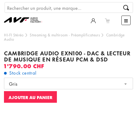
HI-FI Stéréo
Streaming & multiroom
-
Préamplificateurs
Cambridge
Audio
CAMBRIDGE AUDIO EXN100 - DAC & LECTEUR
DE MUSIQUE EN RÉSEAU PCM & DSD
1'790.00 CHF
Stock central
Gris
AJOUTER AU PANIER
Ce contenu est hébergé par un tiers. En affichant le