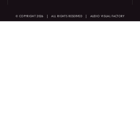
© COPYRIGHT 2026
|
ALL RIGHTS RESERVED
|
AUDIO VISUAL FACTORY