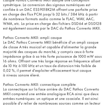
symétrique. La conversion des signaux numériques est
confiée à un DAC ESS9018K2M offrant une parfaite prise
en charge des flux PCM jusqu'à 32 bits / 384 kHz à partir
de nombreux formats audio comme le FLAC, WAV, AAC,
WMA, etc. La prise en charge des fichiers DSD64 et DSD128
est également assurée par le DAC du Pathos Converto MKII.
Pathos Converto MKII: ampli casque
Le DAC Pathos Converto MKII bénéficie d'un ampli casque
de classe A très musical et capable d'alimenter la grande
majorité des casques du marché, y compris ceux à forte
impédance grâce à sa très forte puissance de 1000 mW sous
16 ohms. Offrant une très large réponse en fréquence allant
de 10 Hz à 100 kHz et un taux de distorsion très faible de
0,02 %, il permet d'exploiter efficacement tout casque
à niveau sonore élevé.
Pathos Converto MKII: connectique complète
La connectique sur la face arrière du DAC Pathos Converto
MKII comprend une entrée analogique RCA ainsi que deux
entrées numériques: un optique et une coaxiale. Il est ainsi
possible d'y relier de nombreuses sources comme un lecteur