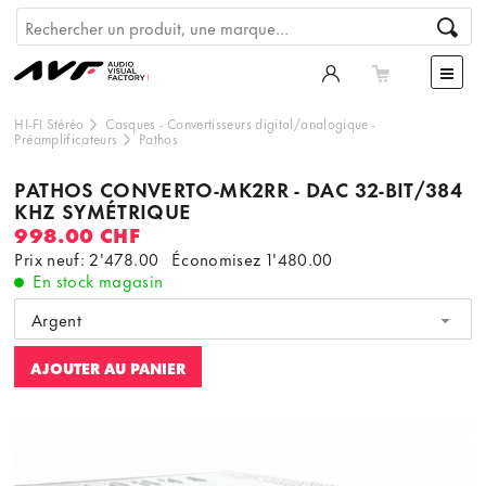
HI-FI Stéréo
Casques
-
Convertisseurs digital/analogique
-
Préamplificateurs
Pathos
PATHOS CONVERTO-MK2RR - DAC 32-BIT/384
KHZ SYMÉTRIQUE
998.00 CHF
Prix neuf: 2'478.00
Économisez
1'480.00
En stock magasin
Argent
AJOUTER AU PANIER