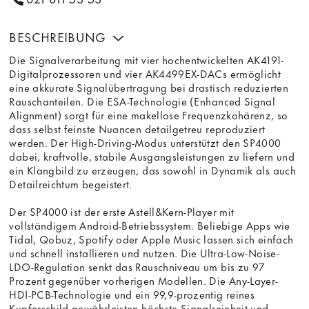
BESCHREIBUNG
Die Signalverarbeitung mit vier hochentwickelten AK4191-
Digitalprozessoren und vier AK4499EX-DACs ermöglicht
eine akkurate Signalübertragung bei drastisch reduzierten
Rauschanteilen. Die ESA-Technologie (Enhanced Signal
Alignment) sorgt für eine makellose Frequenzkohärenz, so
dass selbst feinste Nuancen detailgetreu reproduziert
werden. Der High-Driving-Modus unterstützt den SP4000
dabei, kraftvolle, stabile Ausgangsleistungen zu liefern und
ein Klangbild zu erzeugen, das sowohl in Dynamik als auch
Detailreichtum begeistert.
Der SP4000 ist der erste Astell&Kern-Player mit
vollständigem Android-Betriebssystem. Beliebige Apps wie
Tidal, Qobuz, Spotify oder Apple Music lassen sich einfach
und schnell installieren und nutzen. Die Ultra-Low-Noise-
LDO-Regulation senkt das Rauschniveau um bis zu 97
Prozent gegenüber vorherigen Modellen. Die Any-Layer-
HDI-PCB-Technologie und ein 99,9-prozentig reines
Kupferschild gewährleisten höchste Signalreinheit und