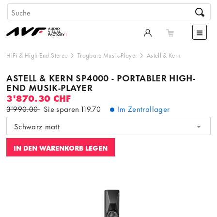
HiFi & High End Stereo
Tragbare Musik-Player
Astell & Kern
ASTELL & KERN SP4000 - PORTABLER HIGH-
END MUSIK-PLAYER
3'870.30 CHF
3'990.00
Sie sparen
119.70
Im Zentrallager
Schwarz matt
IN DEN WARENKORB LEGEN
Dieser Inhalt wird von einer dritten Partei gehostet. Durch
die Anzeige des externen Inhalts akzeptieren Sie die