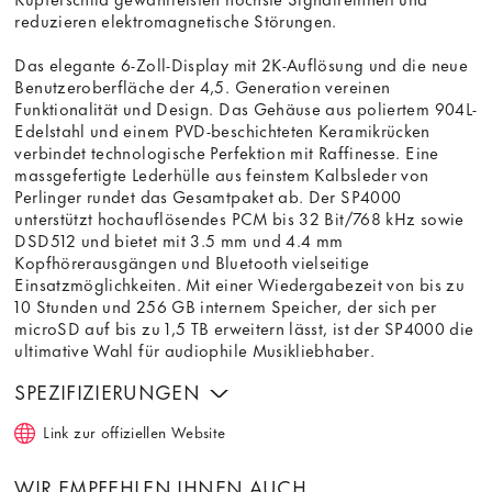
reduzieren elektromagnetische Störungen.
Das elegante 6-Zoll-Display mit 2K-Auflösung und die neue
Benutzeroberfläche der 4,5. Generation vereinen
Funktionalität und Design. Das Gehäuse aus poliertem 904L-
Edelstahl und einem PVD-beschichteten Keramikrücken
verbindet technologische Perfektion mit Raffinesse. Eine
massgefertigte Lederhülle aus feinstem Kalbsleder von
Perlinger rundet das Gesamtpaket ab. Der SP4000
unterstützt hochauflösendes PCM bis 32 Bit/768 kHz sowie
DSD512 und bietet mit 3.5 mm und 4.4 mm
Kopfhörerausgängen und Bluetooth vielseitige
Einsatzmöglichkeiten. Mit einer Wiedergabezeit von bis zu
10 Stunden und 256 GB internem Speicher, der sich per
microSD auf bis zu 1,5 TB erweitern lässt, ist der SP4000 die
ultimative Wahl für audiophile Musikliebhaber.
SPEZIFIZIERUNGEN
Link zur offiziellen Website
WIR EMPFEHLEN IHNEN AUCH