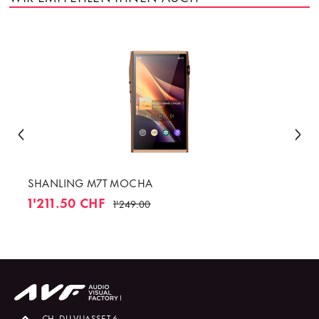
SHANLING M7T MOCHA
1'211.50 CHF
1'249.00
CH. DU VUASSET 6