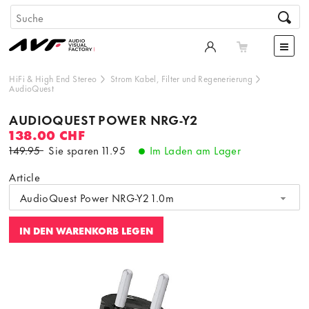
HiFi & High End Stereo
Strom Kabel, Filter und Regenerierung
AudioQuest
AUDIOQUEST POWER NRG-Y2
138.00 CHF
149.95
Sie sparen
11.95
Im Laden am Lager
Article
AudioQuest Power NRG-Y2 1.0m
IN DEN WARENKORB LEGEN