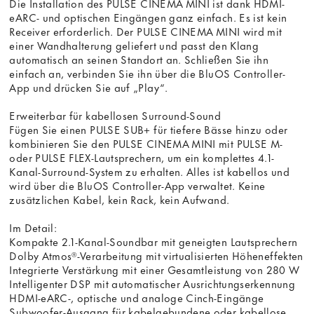
Die Installation des PULSE CINEMA MINI ist dank HDMI-
eARC- und optischen Eingängen ganz einfach. Es ist kein
Receiver erforderlich. Der PULSE CINEMA MINI wird mit
einer Wandhalterung geliefert und passt den Klang
automatisch an seinen Standort an. Schließen Sie ihn
einfach an, verbinden Sie ihn über die BluOS Controller-
App und drücken Sie auf „Play“.
Erweiterbar für kabellosen Surround-Sound
Fügen Sie einen PULSE SUB+ für tiefere Bässe hinzu oder
kombinieren Sie den PULSE CINEMA MINI mit PULSE M-
oder PULSE FLEX-Lautsprechern, um ein komplettes 4.1-
Kanal-Surround-System zu erhalten. Alles ist kabellos und
wird über die BluOS Controller-App verwaltet. Keine
zusätzlichen Kabel, kein Rack, kein Aufwand.
Im Detail:
Kompakte 2.1-Kanal-Soundbar mit geneigten Lautsprechern
Dolby Atmos®-Verarbeitung mit virtualisierten Höheneffekten
Integrierte Verstärkung mit einer Gesamtleistung von 280 W
Intelligenter DSP mit automatischer Ausrichtungserkennung
HDMI-eARC-, optische und analoge Cinch-Eingänge
Subwoofer-Ausgang für kabelgebundene oder kabellose