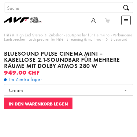
HiFi & High End Stereo
Zubehör
-
Lautsprecher für Heimkino
-
Verbundene
Lautsprecher
-
Lautsprecher für HiFi
-
Streaming & multiroom
Bluesound
BLUESOUND PULSE CINEMA MINI –
KABELLOSE 2.1-SOUNDBAR FÜR MEHRERE
RÄUME MIT DOLBY ATMOS 280 W
949.00 CHF
Im Zentrallager
Cream
IN DEN WARENKORB LEGEN