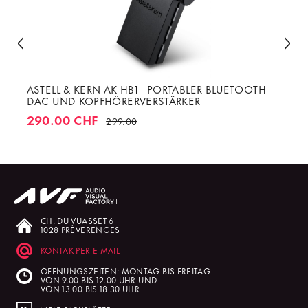
ASTELL & KERN AK HB1 - PORTABLER BLUETOOTH
DAC UND KOPFHÖRERVERSTÄRKER
290.00 CHF
299.00
CH. DU VUASSET 6
1028 PRÉVERENGES
KONTAK PER E-MAIL
ÖFFNUNGSZEITEN: MONTAG BIS FREITAG
VON 9.00 BIS 12.00 UHR UND
VON 13.00 BIS 18.30 UHR