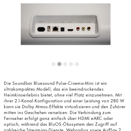
Dieser Inhalt wird von einer dritten Partei gehostet. Durch
die Anzeige des externen Inhalts akzeptieren Sie die
Bedingungen
von youtube.com.
Video laden
Frag nicht mehr
Die Soundbar Bluesound Pulse-Cinema-Mini ist ein
ultrakompaktes Modell, das ein beeindruckendes
Heimkinoerlebnis bietet, ohne viel Platz einzunehmen. Mit
ihrer 2.1-Kanal-Konfiguration und einer Leistung von 280 W
kann sie Dolby Atmos-Effekte virtualisieren und den Zuhörer
mitten ins Geschehen versetzen. Die Verbindung zum
Fernseher erfolgt ganz einfach über HDMI eARC oder
optisch, während das BluOS-Ökosystem den Zugriff auf
zahlreiche Streaming-Dienste, Webradios sowie AirPlay 2