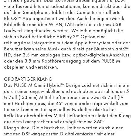
viele Tausend Internetradiostationen, können direkt über die
auf dem Smartphone, Tablet oder Computer installierte
BluOS™ App angesteuert werden. Auch die eigene Musik-
Bibliothek kann über WLAN, LAN oder ein externes USB
Laufwerk eingebunden werden. Weiterhin ermöglicht die
sich an Bord befindliche AirPlay 2™ Option eine
reibungslose Integration mit dem Apple Ecosystem oder der
Benutzer kann seine Musik auch direkt per Bluetooth aptX™
HD, den 3,5 mm analogen bzw. optisch-digitalen Anschluss
oder den 3,5 mm Kopfhörerausgang auf dem PULSE M
abspielen und verstärken.
GROßARTIGER KLANG
Das PULSE M Omni-Hybrid™ Design zeichnet sich im Innern
durch einen angewinkelten und nach oben abstrahlenden 5
¼ Zoll (133 mm) Mittel-Tieftontreiber und zwei ¾ Zoll (19
mm) Hochtöner aus, die 45° voneinander abgewinkelt zum
Einsatz kommen. Ein speziell entwickelter akustischer
Reflektor oberhalb des Mittel-Tieftontreibers leitet den Klang
aus dem Lautsprecher und ermöglicht eine 360°
Klangbühne. Die akustischen Treiber werden durch einen
smarten DSP-angepassten Digitalverstärker mit einer