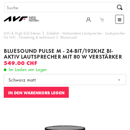
HiFi & High End Stereo
Zubehör
-
Verbundene Lautsprecher
-
Lautsprecher
für HiFi
-
Streaming & multiroom
Bluesound
BLUESOUND PULSE M - 24-BIT/192KHZ BI-
AKTIV LAUTSPRECHER MIT 80 W VERSTÄRKER
549.00 CHF
Im Laden am Lager
Schwarz matt
IN DEN WARENKORB LEGEN
Dieser Inhalt wird von einer dritten Partei gehostet. Durch