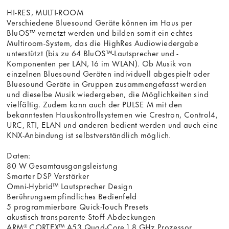
HI-RES, MULTI-ROOM
Verschiedene Bluesound Geräte können im Haus per
BluOS™ vernetzt werden und bilden somit ein echtes
Multiroom-System, das die HighRes Audiowiedergabe
unterstützt (bis zu 64 BluOS™-Lautsprecher und -
Komponenten per LAN, 16 im WLAN). Ob Musik von
einzelnen Bluesound Geräten individuell abgespielt oder
Bluesound Geräte in Gruppen zusammengefasst werden
und dieselbe Musik wiedergeben, die Möglichkeiten sind
vielfältig. Zudem kann auch der PULSE M mit den
bekanntesten Hauskontrollsystemen wie Crestron, Control4,
URC, RTI, ELAN und anderen bedient werden und auch eine
KNX-Anbindung ist selbstverständlich möglich.
Daten:
80 W Gesamtausgangsleistung
Smarter DSP Verstärker
Omni-Hybrid™ Lautsprecher Design
Berührungsempfindliches Bedienfeld
5 programmierbare Quick-Touch Presets
akustisch transparente Stoff-Abdeckungen
ARM® CORTEX™ A53 Quad-Core 1,8 GHz Prozessor