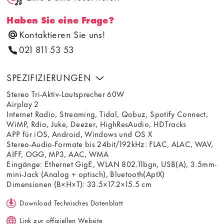
Haben Sie eine Frage?
Kontaktieren Sie uns!
021 811 53 53
SPEZIFIZIERUNGEN
Stereo Tri-Aktiv-Lautsprecher 60W
Airplay 2
Internet Radio, Streaming, Tidal, Qobuz, Spotify Connect,
WiMP, Rdio, Juke, Deezer, HighResAudio, HDTracks
APP für iOS, Android, Windows und OS X
Stereo-Audio-Formate bis 24bit/192kHz: FLAC, ALAC, WAV,
AIFF, OGG, MP3, AAC, WMA
Eingänge: Ethernet GigE, WLAN 802.11bgn, USB(A), 3.5mm-
mini-Jack (Analog + optisch), Bluetooth(AptX)
Dimensionen (B×H×T): 33.5×17.2×15.5 cm
Download Technisches Datenblatt
Link zur offiziellen Website