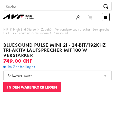
HiFi & High End Stereo
Zubehör
-
Verbundene Lautsprecher
-
Lautsprecher
für HiFi
-
Streaming & multiroom
Bluesound
BLUESOUND PULSE MINI 2I - 24-BIT/192KHZ
TRI-AKTIV LAUTSPRECHER MIT 100 W
VERSTÄRKER
749.00 CHF
Im Zentrallager
Schwarz matt
IN DEN WARENKORB LEGEN