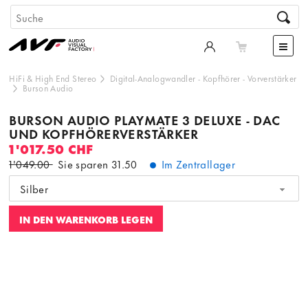
HiFi & High End Stereo
Digital-Analogwandler
-
Kopfhörer
-
Vorverstärker
Burson Audio
BURSON AUDIO PLAYMATE 3 DELUXE - DAC
UND KOPFHÖRERVERSTÄRKER
1'017.50 CHF
1'049.00
Sie sparen
31.50
Im Zentrallager
Silber
IN DEN WARENKORB LEGEN