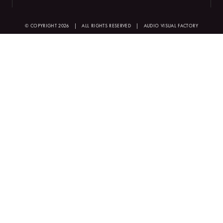
© COPYRIGHT 2026
|
ALL RIGHTS RESERVED
|
AUDIO VISUAL FACTORY