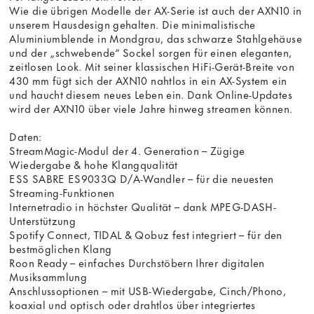
Wie die übrigen Modelle der AX-Serie ist auch der AXN10 in
unserem Hausdesign gehalten. Die minimalistische
Aluminiumblende in Mondgrau, das schwarze Stahlgehäuse
und der „schwebende“ Sockel sorgen für einen eleganten,
zeitlosen Look. Mit seiner klassischen HiFi-Gerät-Breite von
430 mm fügt sich der AXN10 nahtlos in ein AX-System ein
und haucht diesem neues Leben ein. Dank Online-Updates
wird der AXN10 über viele Jahre hinweg streamen können.
Daten:
StreamMagic-Modul der 4. Generation – Zügige
Wiedergabe & hohe Klangqualität
ESS SABRE ES9033Q D/A-Wandler – für die neuesten
Streaming-Funktionen
Internetradio in höchster Qualität – dank MPEG-DASH-
Unterstützung
Spotify Connect, TIDAL & Qobuz fest integriert – für den
bestmöglichen Klang
Roon Ready – einfaches Durchstöbern Ihrer digitalen
Musiksammlung
Anschlussoptionen – mit USB-Wiedergabe, Cinch/Phono,
koaxial und optisch oder drahtlos über integriertes