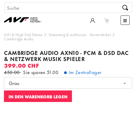
HiFi & High End Stereo
Streaming & multiroom
-
Vorverstärker
Cambridge Audio
CAMBRIDGE AUDIO AXN10 - PCM & DSD DAC
& NETZWERK MUSIK SPIELER
399.00 CHF
450.00
Sie sparen
51.00
Im Zentrallager
Grau
IN DEN WARENKORB LEGEN