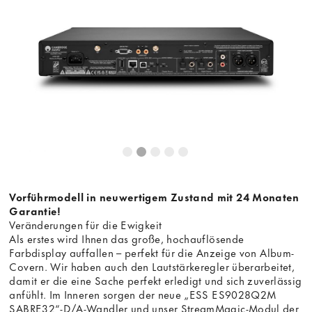
Dieser Inhalt wird von einer dritten Partei gehostet. Durch
die Anzeige des externen Inhalts akzeptieren Sie die
Bedingungen
von youtube.com.
Video laden
Frag nicht mehr
Vorführmodell in neuwertigem Zustand mit 24 Monaten
Garantie!
Veränderungen für die Ewigkeit
Als erstes wird Ihnen das große, hochauflösende
Farbdisplay auffallen – perfekt für die Anzeige von Album-
Covern. Wir haben auch den Lautstärkeregler überarbeitet,
damit er die eine Sache perfekt erledigt und sich zuverlässig
anfühlt. Im Inneren sorgen der neue „ESS ES9028Q2M
SABRE32“-D/A-Wandler und unser StreamMagic-Modul der