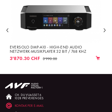
EVERSOLO DMP-A10 - HIGH-END AUDIO
NETZWERK-MUSIKPLAYER 32 BIT / 768 KHZ
3'870.30 CHF
3'990.00
CH. DU VUASSET 6
1028 PRÉVERENGES
KONTAK PER E-MAIL