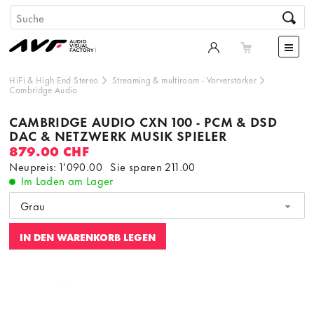
HiFi & High End Stereo
Streaming & multiroom
-
Vorverstärker
Cambridge Audio
CAMBRIDGE AUDIO CXN 100 - PCM & DSD
DAC & NETZWERK MUSIK SPIELER
879.00 CHF
Neupreis: 1'090.00
Sie sparen
211.00
Im Laden am Lager
Grau
IN DEN WARENKORB LEGEN