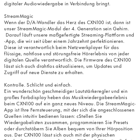
digitaler Audiowiedergabe in Verbindung bringt.
StreamMagic
Wenn der D/A-Wandler das Herz des CXN100 ist, dann ist
unser StreamMagic-Modul der 4. Generation sein Gehirn.
Darauf läuft unsere maßgefertigte Streaming-Plattform und
-App, die wir seit über einem Jahrzehnt perfektionieren.
Diese ist verantwortlich beim Netzwerkplayer für das
flüssige, nahtlose und störungsfreie Hörerlebnis von jeder
digitalen Quelle verantwortlich. Die Firmware des CXN100
lässt sich auch drahtlos aktualisieren, um Updates und
Zugriff auf neue Dienste zu erhalten.
Kontrolle. Schlicht und einfach.
Ein wunderschön geschmeidiger Lautstärkeregler und ein
großes Farbdisplay heben das Musikwiedergabeerlebnis
beim CXN100 auf ein ganz neues Niveau. Die StreamMagic-
App ist Ihre Fernsteuerung, mit der sich die angeschlossenen
Quellen intuitiv bedienen lassen: cStellen Sie
Wiedergabelisten zusammen, programmieren Sie Presets
oder durchstöbern Sie Alben bequem von Ihrer Hörposition
aus. Der CXN100 lässt sich auch mit der physischen