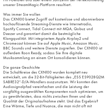
unserer StreamMagic-Plattform resultiert.
Was immer Sie wollen
Das CXN100 bietet Zugriff auf kostenlose und abonnierbare
hochauflösende Streaming-Dienste wie Internetradio,
Spotify Connect, Tidal Connect mit MQA, Qobuz und
Deezer und garantiert damit die bestmögliche
Klangqualität. Mit integriertem Apple Airplay2 und
Chromecast können Sie auf Apple Music, Amazon Music,
BBC Sounds und weitere Dienste zugreifen. Der CXN100 ist
außerdem Roon Ready, sodass Sie Ihre digitale
Musiksammlung an einem Ort konsolidieren können.
Die ganze Geschichte
Die Schaltkreise des CXN100 wurden komplett neu
entwickelt, um die 32-Bit-Fähigkeiten des „ESS ES9028Q2M
SABRE32“-D/A-Wandlers auszunutzen. Wir konnten den
Audiosignalpfad vereinfachen und die Leistung der
sorgfältig ausgewählten Komponenten noch optimieren, um
zu gewährleisten, dass nichts zwischen Ihnen und der
Qualität der Originalaufnahme steht. Und das Ergebnis?
Eine Wärme, Tiefe und Nuance, die man nicht oft mit