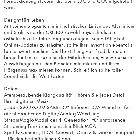
Fernbedienung steuern, die beim CXC und CXA mitgeliefert
wird.
Designt fürs Leben
Mit seinen eleganten, minimalistischen Linien aus Aluminium
und Stahl wird der CXN100 sowohl physisch als auch
ästhetisch viele Jahre lang überzeugen. Seine Fähigkeit,
Online-Updates zu erhalten, sollte Ihre Investition ebenfalls
lohnenswert machen. Die Herstellung von Produkten, die
lange halten, ist nur eine der Möglichkeiten, wie wir unsere
Auswirkungen auf den Planeten minimieren und Ihren
Hörgenuss maximieren können. Schließlich sollte toller
Sound nicht die Welt kosten.
Daten:
Atemberaubende Klangqualität – hören Sie jedes Detail
Ihrer digitalen Musik
„ESS ES9028Q2M SABRE32“-Referenz-D/A-Wandler– für
atemberaubende Digital/Analog-Wandlung
StreamMagic-Modul der 4. Generation– für umfassende
Streaming-Funktionen, einschließlich MQA
Spotify Connect, TIDAL Connect, Qobuz & Deezer integriert
– für den bestmöglichen Klang