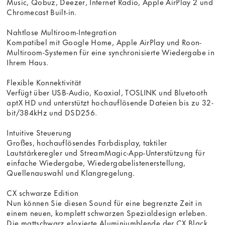
Music, Qobuz, Deezer, Internet Radio, Apple AirPlay 2 und
Chromecast Built-in.
Nahtlose Multiroom-Integration
Kompatibel mit Google Home, Apple AirPlay und Roon-
Multiroom-Systemen für eine synchronisierte Wiedergabe in
Ihrem Haus.
Flexible Konnektivität
Verfügt über USB-Audio, Koaxial, TOSLINK und Bluetooth
aptX HD und unterstützt hochauflösende Dateien bis zu 32-
bit/384kHz und DSD256.
Intuitive Steuerung
Großes, hochauflösendes Farbdisplay, taktiler
Lautstärkeregler und StreamMagic-App-Unterstützung für
einfache Wiedergabe, Wiedergabelistenerstellung,
Quellenauswahl und Klangregelung.
CX schwarze Edition
Nun können Sie diesen Sound für eine begrenzte Zeit in
einem neuen, komplett schwarzen Spezialdesign erleben.
Die mattschwarz eloxierte Aluminiumblende der CX Black