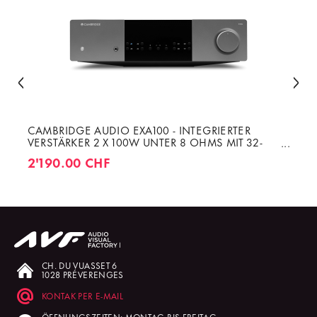
CAMBRIDGE AUDIO EXA100 - INTEGRIERTER
VERSTÄRKER 2 X 100W UNTER 8 OHMS MIT 32-
BIT/192KHZ DAC
2'190.00 CHF
CH. DU VUASSET 6
1028 PRÉVERENGES
KONTAK PER E-MAIL
ÖFFNUNGSZEITEN: MONTAG BIS FREITAG