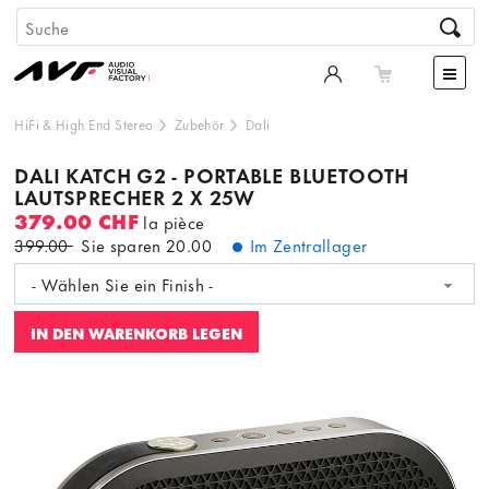
HiFi & High End Stereo
Zubehör
Dali
DALI KATCH G2 - PORTABLE BLUETOOTH
LAUTSPRECHER 2 X 25W
379.00 CHF
la pièce
399.00
Sie sparen
20.00
Im Zentrallager
- Wählen Sie ein Finish -
IN DEN WARENKORB LEGEN
Dieser Inhalt wird von einer dritten Partei gehostet. Durch
die Anzeige des externen Inhalts akzeptieren Sie die