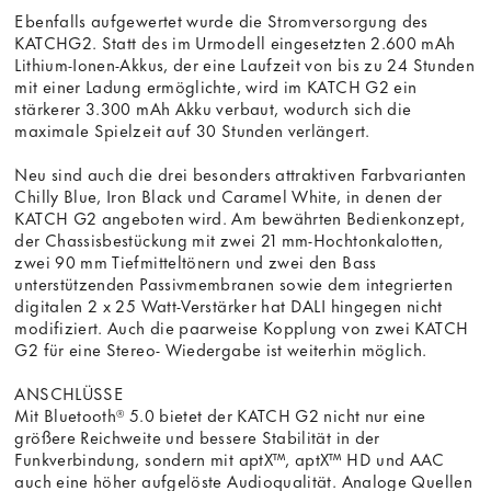
Ebenfalls aufgewertet wurde die Stromversorgung des
KATCHG2. Statt des im Urmodell eingesetzten 2.600 mAh
Lithium-Ionen-Akkus, der eine Laufzeit von bis zu 24 Stunden
mit einer Ladung ermöglichte, wird im KATCH G2 ein
stärkerer 3.300 mAh Akku verbaut, wodurch sich die
maximale Spielzeit auf 30 Stunden verlängert.
Neu sind auch die drei besonders attraktiven Farbvarianten
Chilly Blue, Iron Black und Caramel White, in denen der
KATCH G2 angeboten wird. Am bewährten Bedienkonzept,
der Chassisbestückung mit zwei 21 mm-Hochtonkalotten,
zwei 90 mm Tiefmitteltönern und zwei den Bass
unterstützenden Passivmembranen sowie dem integrierten
digitalen 2 x 25 Watt-Verstärker hat DALI hingegen nicht
modifiziert. Auch die paarweise Kopplung von zwei KATCH
G2 für eine Stereo- Wiedergabe ist weiterhin möglich.
ANSCHLÜSSE
Mit Bluetooth® 5.0 bietet der KATCH G2 nicht nur eine
größere Reichweite und bessere Stabilität in der
Funkverbindung, sondern mit aptX™, aptX™ HD und AAC
auch eine höher aufgelöste Audioqualität. Analoge Quellen