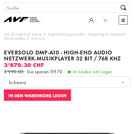
HiFi & High End Stereo
Digital-Analogwandler
-
Streaming & multiroom
-
Vorverstärker
Eversolo
EVERSOLO DMP-A10 - HIGH-END AUDIO
NETZWERK-MUSIKPLAYER 32 BIT / 768 KHZ
3'870.30 CHF
3'990.00
Sie sparen
119.70
Im Laden am Lager
Schwarz
IN DEN WARENKORB LEGEN