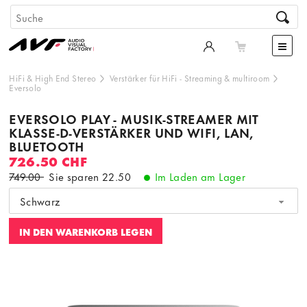
HiFi & High End Stereo
Verstärker für HiFi
-
Streaming & multiroom
Eversolo
EVERSOLO PLAY - MUSIK-STREAMER MIT
KLASSE-D-VERSTÄRKER UND WIFI, LAN,
BLUETOOTH
726.50 CHF
749.00
Sie sparen
22.50
Im Laden am Lager
Schwarz
IN DEN WARENKORB LEGEN