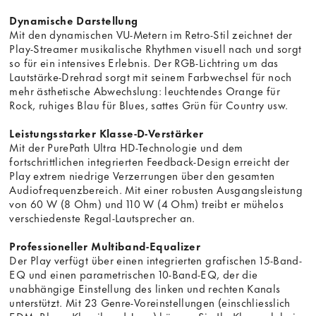
Dynamische Darstellung
Mit den dynamischen VU-Metern im Retro-Stil zeichnet der
Play-Streamer musikalische Rhythmen visuell nach und sorgt
so für ein intensives Erlebnis. Der RGB-Lichtring um das
Lautstärke-Drehrad sorgt mit seinem Farbwechsel für noch
mehr ästhetische Abwechslung: leuchtendes Orange für
Rock, ruhiges Blau für Blues, sattes Grün für Country usw.
Leistungsstarker Klasse-D-Verstärker
Mit der PurePath Ultra HD-Technologie und dem
fortschrittlichen integrierten Feedback-Design erreicht der
Play extrem niedrige Verzerrungen über den gesamten
Audiofrequenzbereich. Mit einer robusten Ausgangsleistung
von 60 W (8 Ohm) und 110 W (4 Ohm) treibt er mühelos
verschiedenste Regal-Lautsprecher an.
Professioneller Multiband-Equalizer
Der Play verfügt über einen integrierten grafischen 15-Band-
EQ und einen parametrischen 10-Band-EQ, der die
unabhängige Einstellung des linken und rechten Kanals
unterstützt. Mit 23 Genre-Voreinstellungen (einschliesslich