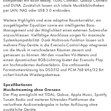
kompatibel mit Roon Ready, TIDAL Connect, Qobuz Connect
und DLNA. Zusätzlich lassen sich lokale Musikbibliotheken
per LAN, NAS oder USB 3.0 einbinden.
Weitere Highlights sind eine adaptive Raumkorrektur, ein
ausgeklügelter Equalizer sowie ein intelligentes Bass-
Management und der Möglichkeit einen externen Subwoofer
anzuschliessen. Vielfältige Anschlüsse sorgen für maximale
Systemkompatibilität. Dank Multiroom-Funktion lassen sich
mehrere Play-Geräte in die Eversolo-Control-App integrieren
um die Musik in verschiedenen Räumen steuern und
geniessen zu können. Mit den visuellen VU-Metern und
einem dynamischen RGB-Lichtring bietet der Eversolo Play
ein hochmodernes Audioerlebnis. Die umfassende
Formatunterstützung bis DSD512 und PCM 768 kHz/32 Bit
sichert höchste Wiedergabetreue.
Spezifikationen
Musikstreaming ohne Grenzen
Der Play ermöglicht mit TIDAL, Qobuz, Apple Music, Spotify,
TuneIn Radio und weiteren führenden Plattformen die
verlustfreie Audiowiedergabe in hoher Auflösung ohne
zusätzliche Geräte.