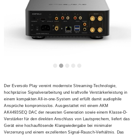
Dieser Inhalt wird von einer dritten Partei gehostet. Durch
die Anzeige des externen Inhalts akzeptieren Sie die
Bedingungen
von youtube.com.
Video laden
Frag nicht mehr
Der Eversolo Play vereint modernste Streaming-Technologie,
hochpräzise Signalverarbeitung und kraftvolle Verstärkerleistung in
einem kompakten All-in-one-System und erfüllt damit audiophile
Ansprüche kompromisslos. Ausgestattet mit einem AKM
AK4493SEQ DAC der neuesten Generation sowie einem Klasse-D-
Verstärker für den direkten Anschluss von Lautsprechern, liefert das
Gerät eine hochauflösende Klangwiedergabe bei minimaler
Verzerrung und einem exzellenten Signal-Rausch-Verhältnis. Das