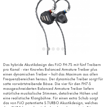
die Anzeige des externen Inhalts akzeptieren Sie die
Bedingungen
von youtube.com.
Video laden
Frag nicht mehr
Das hybride Akustikdesign des FiiO FH-7S mit fünf Treibern
pro Kanal - vier Knowles Balanced Armature Treiber plus
einen dynamischen Treiber – holt das Maximum aus allen
Frequenzbereichen heraus. Der dynamische Treiber sorgt für
satte vorwärtstreibende Bässe. Die vier für den FH7-S
massgeschneiderten Balanced Armature Treiber liefern
natürliche musikalische Stimmen, detailreiche Höhen und
eine realistische Klangbühne. Für einen extra Schub sorgt
das von FiiO patentierte S.TURBO Akustikdesign, welches