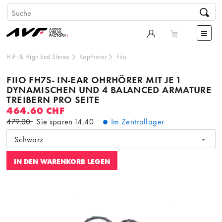
HiFi & High End Stereo
Kopfhörer
Fiio
FIIO FH7S- IN-EAR OHRHÖRER MIT JE 1
DYNAMISCHEN UND 4 BALANCED ARMATURE
TREIBERN PRO SEITE
464.60 CHF
479.00
Sie sparen
14.40
Im Zentrallager
Schwarz
IN DEN WARENKORB LEGEN
Dieser Inhalt wird von einer dritten Partei gehostet. Durch