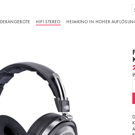
DERANGEBOTE
HIFI STEREO
HEIMKINO IN HOHER AUFLÖSUN
2
D
K
A
F