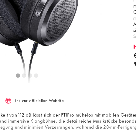
m
G
m
A
s
S
f
r
e
Link zur offiziellen Website
eit von 112 dB lässt sich der FT1Pro mühelos mit mobilen Gerä
 und immersive Klangbühne, die detailreiche Musikstücke besonder
gung und minimiert Verzerrungen, während die 28-nm-Fertigungs