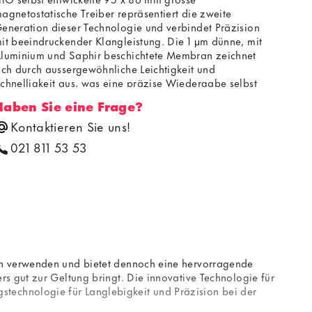
agnetostatische Treiber repräsentiert die zweite
eneration dieser Technologie und verbindet Präzision
it beeindruckender Klangleistung. Die 1 μm dünne, mit
luminium und Saphir beschichtete Membran zeichnet
ich durch aussergewöhnliche Leichtigkeit und
chnelligkeit aus, was eine präzise Wiedergabe selbst
einster Klangdetails ermöglicht. Der Frequenzbereich
Haben Sie eine Frage?
eicht von tiefen 7 Hz bis zu brillanten 40 kHz und bietet
in beeindruckendes Klangspektrum.
Kontaktieren Sie uns!
021 811 53 53
ten verwenden und bietet dennoch eine hervorragende
s gut zur Geltung bringt. Die innovative Technologie für
technologie für Langlebigkeit und Präzision bei der