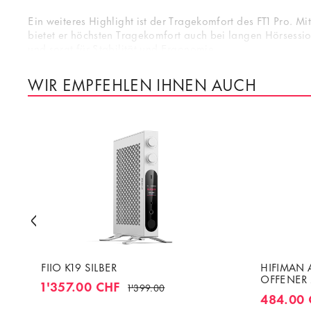
Ein weiteres Highlight ist der Tragekomfort des FT1 Pro.
bietet er höchsten Tragekomfort auch bei langen Hörsessio
und sorgt für Stabilität und Ergonomie.
Darüber hinaus überzeugt der FiiO FT1 Pro durch seine Hi-R
WIR EMPFEHLEN IHNEN AUCH
Konstruktion aus hochwertigen Materialien, innovativer Te
und Langlebigkeit eingehen möchten.
FIIO K19 SILBER
HIFIMAN
OFFENER
1'357.00 CHF
1'399.00
KOPFHÖR
484.00