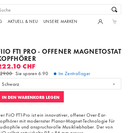
G
AKTUELL & NEU
UNSERE MARKEN
FIIO FT1 PRO - OFFENER MAGNETOSTAT
KOPFHÖRER
222.10 CHF
29.00
Sie sparen
6.90
Im Zentrallager
Schwarz
IN DEN WARENKORB LEGEN
er FiiO FT1-Pro ist ein innovativer, offener Over-Ear-
opfhörer mit modernster Planar-Magnet-Technologie für
udiophile und anspruchsvolle Musikliebhaber. Der von
iiO selbst entwickelte 95 x 86 mm grosse