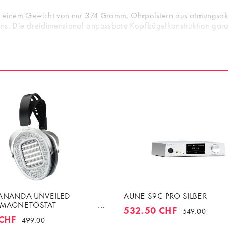
 Mit einem Gewicht von nur 374 Gramm, Ohrpolstern aus atmungsak
ns. Die dreidimensional anpassbare Kopfbügelkonstruktion garant
es Audio-Zertifizierung, die seine herausragende Fähigkeit zur 
chnologie und edlem Design richtet sich der FT1 Pro an Musiklie
 ANANDA UNVEILED
AUNE S9C PRO SILBER
 MAGNETOSTAT
532.50 CHF
549.00
ER 22 OHMS
 CHF
499.00