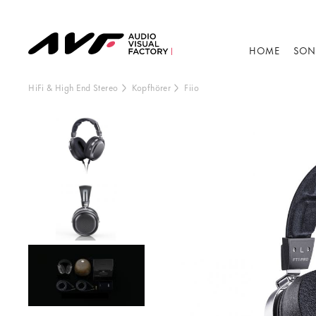
HOME
SON
HiFi & High End Stereo
Kopfhörer
Fiio