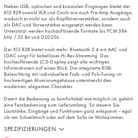
Neben USB, optischen und koaxialen Eingängen bietet der
K13 R2R sowohl XLR und Cinch wie auch Pre-Amp Ausgänge,
wodurch er nicht nur als Kopfhörerverstärker, sondern auch
als DAC und Vorverstärker eingesetzt werden kann.
Unterstützt werden hochauflösende Formate bis PCM 384
kHz / 32 Bit und DSD256.
Der K13 R2R bietet noch mehr: Bluetooth 5.4 mit AAC und
LDAC sorgt für kabelloses Hi-Res-Streaming. Das
hochauflösende LCD-Display zeigt alle wichtigen
Informationen auf einen Blick. Die integrierte RGB-
Beleuchtung mit individuellem Farb- und Puls-Tuning im
hochwertigen Aluminiumgehäuse unterstreicht den
modernen, eleganten Charakter.
Damit die Bedienung so komfortabel wie möglich ist, gehört
eine Fernbedienung zum Lieferumfang. So steuern Sie
Lautstärke, Eingänge und Funktionen ganz entspannt – egal
ob am Schreibtisch oder auf dem Sofa im Wohnzimmer.
SPEZIFIZIERUNGEN