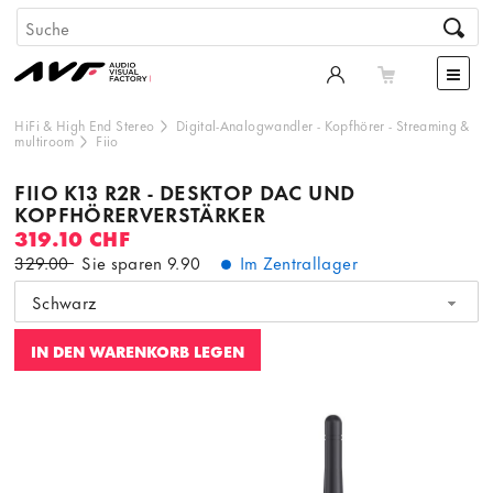
HiFi & High End Stereo
Digital-Analogwandler
-
Kopfhörer
-
Streaming &
multiroom
Fiio
FIIO K13 R2R - DESKTOP DAC UND
KOPFHÖRERVERSTÄRKER
319.10 CHF
329.00
Sie sparen
9.90
Im Zentrallager
Schwarz
IN DEN WARENKORB LEGEN
Dieser Inhalt wird von einer dritten Partei gehostet. Durch