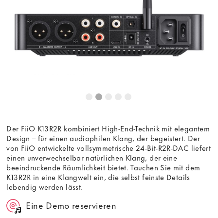
die Anzeige des externen Inhalts akzeptieren Sie die
Bedingungen
von youtube.com.
Video laden
Frag nicht mehr
Der FiiO K13R2R kombiniert High-End-Technik mit elegantem
Design – für einen audiophilen Klang, der begeistert. Der
von FiiO entwickelte vollsymmetrische 24-Bit-R2R-DAC liefert
einen unverwechselbar natürlichen Klang, der eine
beeindruckende Räumlichkeit bietet. Tauchen Sie mit dem
K13R2R in eine Klangwelt ein, die selbst feinste Details
lebendig werden lässt.
Eine Demo reservieren