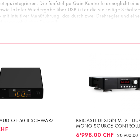
 Setups integrieren. Die fünfstufige Gain-Kontrolle ermöglicht ei
wie lokaler Wiedergabe über USB ist er die vielseitige Schaltz
y mit intuitiver Menüführung, das durch zwei Drehregler und ein
nd ungewöhnlicher Dynamik.
öchste Ansprüche. Er vereint technische Exzellenz, intuitive Be
inesse, sondern auch durch sein hochwertiges Industriedesign mit 
AUDIO E50 II SCHWARZ
BRICASTI DESIGN M-12 - DU
MONO SOURCE CONTROLL
CHF
AND ROON STREAMER
6'998.00 CHF
20'900.00