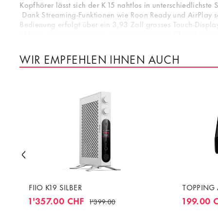
Kopfhörer lässt sich der K 15 nahtlos in unterschiedlichste
Dank Streaming-Funktionen wie Roon Ready und AirPlay so
Bedienung erfolgt über ein 3,93 Zoll grosses Touch-Displa
K15 mit einem immersiven, verzerrungsarmen Charakter u
Der FiiO K15 ist ein kompromissloses Audio-Interface für h
WIR EMPFEHLEN IHNEN AUCH
Gehäuse. Es besticht nicht nur durch seine technische Raff
FIIO K19 SILBER
TOPPING 
1'357.00 CHF
199.00 
1'399.00