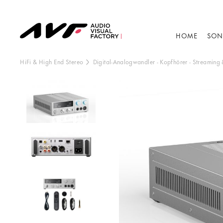
HOME
SON
HiFi & High End Stereo
Digital-Analogwandler
-
Kopfhörer
-
Streaming 
Dieser Inhalt wir
Anzeige de
B
V