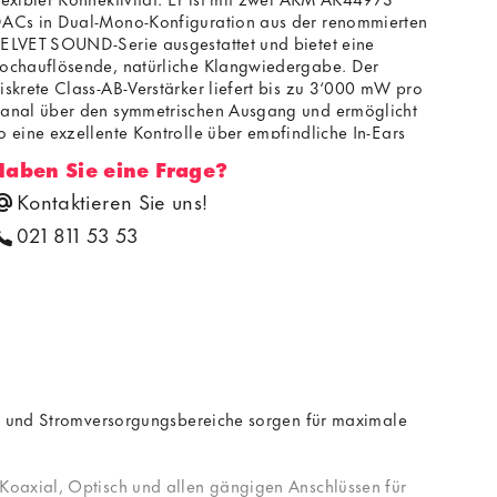
ACs in Dual-Mono-Konfiguration aus der renommierten
ELVET SOUND-Serie ausgestattet und bietet eine
ochauflösende, natürliche Klangwiedergabe. Der
iskrete Class-AB-Verstärker liefert bis zu 3‘000 mW pro
anal über den symmetrischen Ausgang und ermöglicht
o eine exzellente Kontrolle über empfindliche In-Ears
nd anspruchsvolle Over-Ears gleichermassen.
Haben Sie eine Frage?
Kontaktieren Sie uns!
021 811 53 53
oge und Stromversorgungsbereiche sorgen für maximale
Koaxial, Optisch und allen gängigen Anschlüssen für