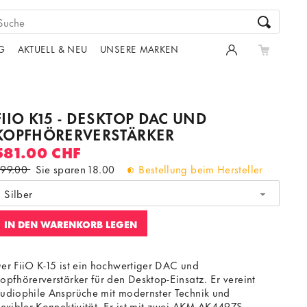
G
AKTUELL & NEU
UNSERE MARKEN
FIIO K15 - DESKTOP DAC UND
KOPFHÖRERVERSTÄRKER
581.00 CHF
99.00
Sie sparen
18.00
Bestellung beim Hersteller
Silber
IN DEN WARENKORB LEGEN
er FiiO K-15 ist ein hochwertiger DAC und
opfhörerverstärker für den Desktop-Einsatz. Er vereint
udiophile Ansprüche mit modernster Technik und
lexibler Konnektivität. Er ist mit zwei AKM AK4497S