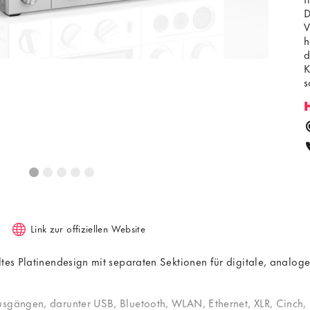
D
V
h
d
K
s
u
Link zur offiziellen Website
ltes Platinendesign mit separaten Sektionen für digitale, anal
usgängen, darunter USB, Bluetooth, WLAN, Ethernet, XLR, Cinch, 