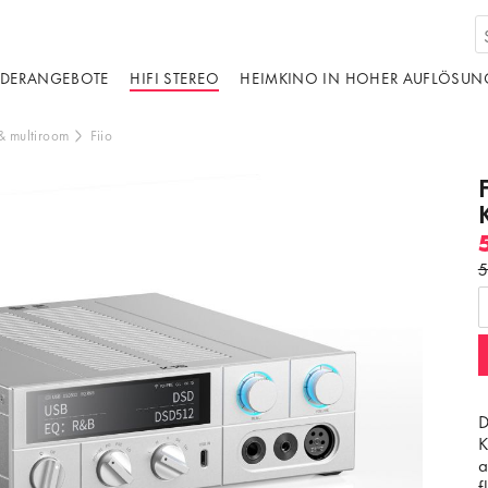
DERANGEBOTE
HIFI STEREO
HEIMKINO IN HOHER AUFLÖSUN
& multiroom
Fiio
5
d von einer dritten Partei gehostet. Durch die
s externen Inhalts akzeptieren Sie die
edingungen
von youtube.com.
ideo laden
Frag nicht mehr
D
K
a
f