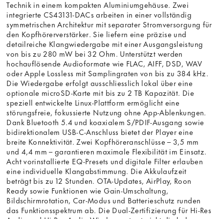
Technik in einem kompakten Aluminiumgehäuse. Zwei
integrierte CS43131-DACs arbeiten in einer vollständig
symmetrischen Architektur mit separater Stromversorgung für
den Kopfhörerverstärker. Sie liefern eine präzise und
detailreiche Klangwiedergabe mit einer Ausgangsleistung
von bis zu 280 mW bei 32 Ohm. Unterstützt werden
hochauflösende Audioformate wie FLAC, AIFF, DSD, WAV
oder Apple Lossless mit Samplingraten von bis zu 384 kHz.
Die Wiedergabe erfolgt ausschliesslich lokal über eine
optionale microSD-Karte mit bis zu 2 TB Kapazität. Die
speziell entwickelte Linux-Plattform ermöglicht eine
störungsfreie, fokussierte Nutzung ohne App-Ablenkungen.
Dank Bluetooth 5.4 und koaxialem S/PDIF-Ausgang sowie
bidirektionalem USB-C-Anschluss bietet der Player eine
breite Konnektivität. Zwei Kopfhöreranschlüsse – 3,5 mm
und 4,4 mm – garantieren maximale Flexibilität im Einsatz.
Acht vorinstallierte EQ-Presets und digitale Filter erlauben
eine individuelle Klangabstimmung. Die Akkulaufzeit
beträgt bis zu 12 Stunden. OTA-Updates, AirPlay, Roon
Ready sowie Funktionen wie Gain-Umschaltung,
Bildschirmrotation, Car-Modus und Batterieschutz runden
das Funktionsspektrum ab. Die Dual-Zertifizierung für Hi-Res