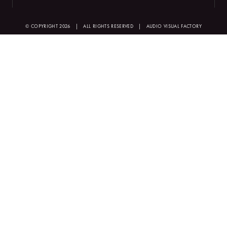
© COPYRIGHT 2026
|
ALL RIGHTS RESERVED
|
AUDIO VISUAL FACTORY