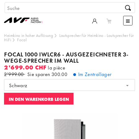
Heimkino in hoher Auflösung
Lautsprecher für Heimkino
-
Lautsprecher für
HiFi
Focal
FOCAL 1000 IWLCR6 - AUSGEZEICHNETER 3-
WEGE-SPRECHER IM WALL
2'699.00 CHF
la pièce
2'999.00
Sie sparen
300.00
Im Zentrallager
Schwarz
IN DEN WARENKORB LEGEN
Dieser Inhalt wird von einer dritten Partei gehostet. Durch