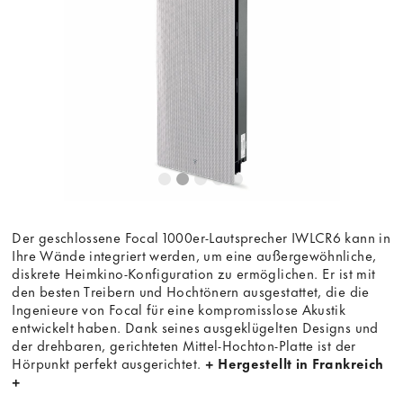
die Anzeige des externen Inhalts akzeptieren Sie die
Bedingungen
von youtube.com.
Video laden
Frag nicht mehr
Der geschlossene Focal 1000er-Lautsprecher IWLCR6 kann in
Ihre Wände integriert werden, um eine außergewöhnliche,
diskrete Heimkino-Konfiguration zu ermöglichen. Er ist mit
den besten Treibern und Hochtönern ausgestattet, die die
Ingenieure von Focal für eine kompromisslose Akustik
entwickelt haben. Dank seines ausgeklügelten Designs und
der drehbaren, gerichteten Mittel-Hochton-Platte ist der
Hörpunkt perfekt ausgerichtet.
+ Hergestellt in Frankreich
+