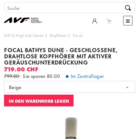
HiFi & High End Stereo
Kopfhörer
Focal
FOCAL BATHYS DUNE - GESCHLOSSENE,
DRAHTLOSE KOPFHÖRER MIT AKTIVER
GERÄUSCHUNTERDRÜCKUNG
719.00 CHF
799.00
Sie sparen
80.00
Im Zentrallager
Beige
IN DEN WARENKORB LEGEN
Dieser Inhalt wird von einer dritten Partei gehostet. Durch