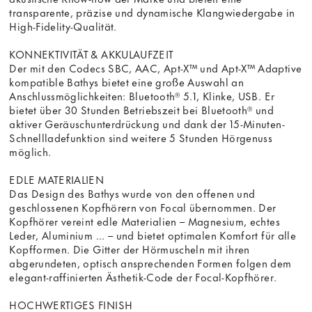
transparente, präzise und dynamische Klangwiedergabe in
High-Fidelity-Qualität.
KONNEKTIVITÄT & AKKULAUFZEIT
Der mit den Codecs SBC, AAC, Apt-X™ und Apt-X™ Adaptive
kompatible Bathys bietet eine große Auswahl an
Anschlussmöglichkeiten: Bluetooth® 5.1, Klinke, USB. Er
bietet über 30 Stunden Betriebszeit bei Bluetooth® und
aktiver Geräuschunterdrückung und dank der 15-Minuten-
Schnellladefunktion sind weitere 5 Stunden Hörgenuss
möglich.
EDLE MATERIALIEN
Das Design des Bathys wurde von den offenen und
geschlossenen Kopfhörern von Focal übernommen. Der
Kopfhörer vereint edle Materialien – Magnesium, echtes
Leder, Aluminium ... – und bietet optimalen Komfort für alle
Kopfformen. Die Gitter der Hörmuscheln mit ihren
abgerundeten, optisch ansprechenden Formen folgen dem
elegant-raffinierten Ästhetik-Code der Focal-Kopfhörer.
HOCHWERTIGES FINISH