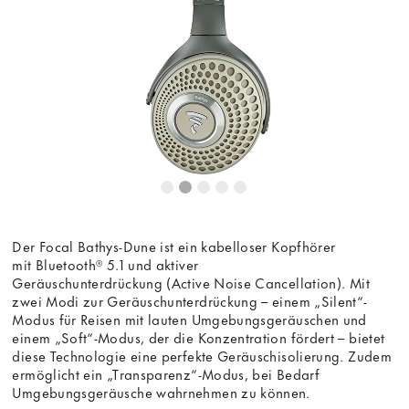
die Anzeige des externen Inhalts akzeptieren Sie die
Bedingungen
von youtube.com.
Video laden
Frag nicht mehr
Der Focal Bathys-Dune ist ein kabelloser Kopfhörer
mit Bluetooth® 5.1 und aktiver
Geräuschunterdrückung (Active Noise Cancellation). Mit
zwei Modi zur Geräuschunterdrückung – einem „Silent“-
Modus für Reisen mit lauten Umgebungsgeräuschen und
einem „Soft“-Modus, der die Konzentration fördert – bietet
diese Technologie eine perfekte Geräuschisolierung. Zudem
ermöglicht ein „Transparenz“-Modus, bei Bedarf
Umgebungsgeräusche wahrnehmen zu können.