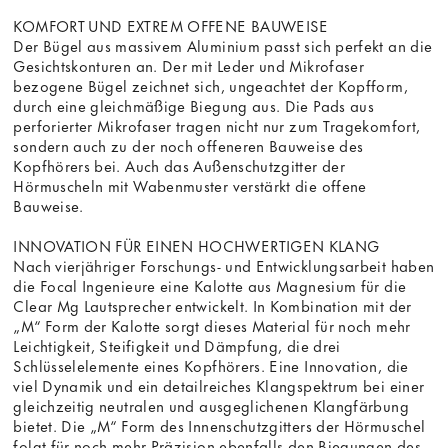
KOMFORT UND EXTREM OFFENE BAUWEISE
Der Bügel aus massivem Aluminium passt sich perfekt an die
Gesichtskonturen an. Der mit Leder und Mikrofaser
bezogene Bügel zeichnet sich, ungeachtet der Kopfform,
durch eine gleichmäßige Biegung aus. Die Pads aus
perforierter Mikrofaser tragen nicht nur zum Tragekomfort,
sondern auch zu der noch offeneren Bauweise des
Kopfhörers bei. Auch das Außenschutzgitter der
Hörmuscheln mit Wabenmuster verstärkt die offene
Bauweise.
INNOVATION FÜR EINEN HOCHWERTIGEN KLANG
Nach vierjähriger Forschungs- und Entwicklungsarbeit haben
die Focal Ingenieure eine Kalotte aus Magnesium für die
Clear Mg Lautsprecher entwickelt. In Kombination mit der
„M“ Form der Kalotte sorgt dieses Material für noch mehr
Leichtigkeit, Steifigkeit und Dämpfung, die drei
Schlüsselelemente eines Kopfhörers. Eine Innovation, die
viel Dynamik und ein detailreiches Klangspektrum bei einer
gleichzeitig neutralen und ausgeglichenen Klangfärbung
bietet. Die „M“ Form des Innenschutzgitters der Hörmuschel
folgt für noch mehr Präzision ebenfalls den Biegungen des