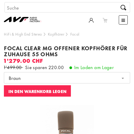
HiFi & High End Stereo
Kopfhörer
Focal
FOCAL CLEAR MG OFFENER KOPFHÖRER FÜR
ZUHAUSE 55 OHMS
1'279.00 CHF
1'499.00
Sie sparen
220.00
Im Laden am Lager
Braun
IN DEN WARENKORB LEGEN
Dieser Inhalt wird von einer dritten Partei gehostet. Durch
die Anzeige des externen Inhalts akzeptieren Sie die