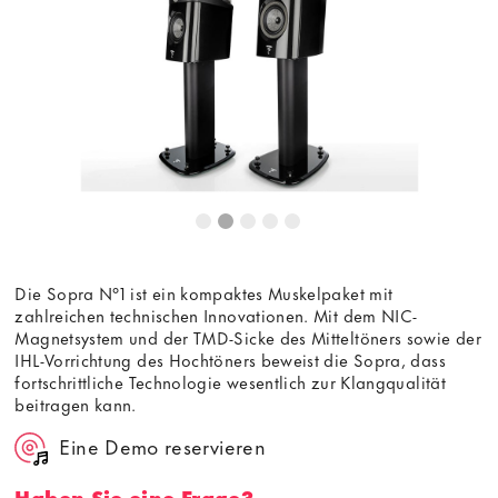
die Anzeige des externen Inhalts akzeptieren Sie die
Bedingungen
von youtube.com.
Video laden
Frag nicht mehr
Die Sopra N°1 ist ein kompaktes Muskelpaket mit
zahlreichen technischen Innovationen. Mit dem NIC-
Magnetsystem und der TMD-Sicke des Mitteltöners sowie der
IHL-Vorrichtung des Hochtöners beweist die Sopra, dass
fortschrittliche Technologie wesentlich zur Klangqualität
beitragen kann.
Eine Demo reservieren
Haben Sie eine Frage?