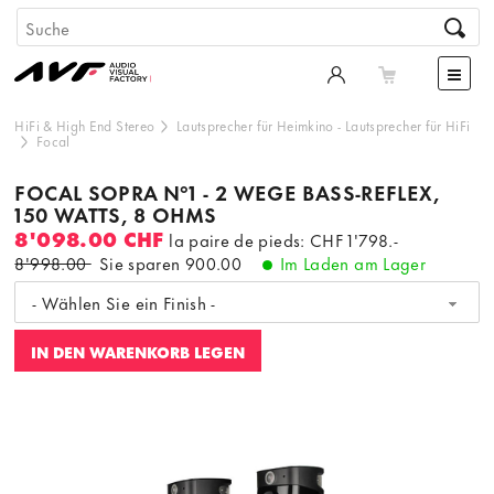
HiFi & High End Stereo
Lautsprecher für Heimkino
-
Lautsprecher für HiFi
Focal
FOCAL SOPRA N°1 - 2 WEGE BASS-REFLEX,
150 WATTS, 8 OHMS
8'098.00 CHF
la paire de pieds: CHF 1'798.-
8'998.00
Sie sparen
900.00
Im Laden am Lager
- Wählen Sie ein Finish -
IN DEN WARENKORB LEGEN
Dieser Inhalt wird von einer dritten Partei gehostet. Durch