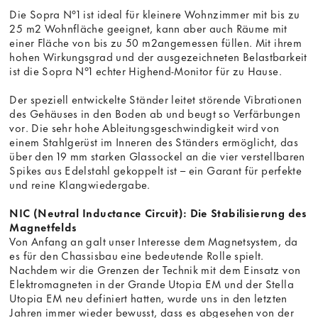
Die Sopra N°1 ist ideal für kleinere Wohnzimmer mit bis zu
25 m2 Wohnfläche geeignet, kann aber auch Räume mit
einer Fläche von bis zu 50 m2angemessen füllen. Mit ihrem
hohen Wirkungsgrad und der ausgezeichneten Belastbarkeit
ist die Sopra N°1 echter Highend-Monitor für zu Hause.
Der speziell entwickelte Ständer leitet störende Vibrationen
des Gehäuses in den Boden ab und beugt so Verfärbungen
vor. Die sehr hohe Ableitungsgeschwindigkeit wird von
einem Stahlgerüst im Inneren des Ständers ermöglicht, das
über den 19 mm starken Glassockel an die vier verstellbaren
Spikes aus Edelstahl gekoppelt ist – ein Garant für perfekte
und reine Klangwiedergabe.
NIC (Neutral Inductance Circuit): Die Stabilisierung des
Magnetfelds
Von Anfang an galt unser Interesse dem Magnetsystem, da
es für den Chassisbau eine bedeutende Rolle spielt.
Nachdem wir die Grenzen der Technik mit dem Einsatz von
Elektromagneten in der Grande Utopia EM und der Stella
Utopia EM neu definiert hatten, wurde uns in den letzten
Jahren immer wieder bewusst, dass es abgesehen von der